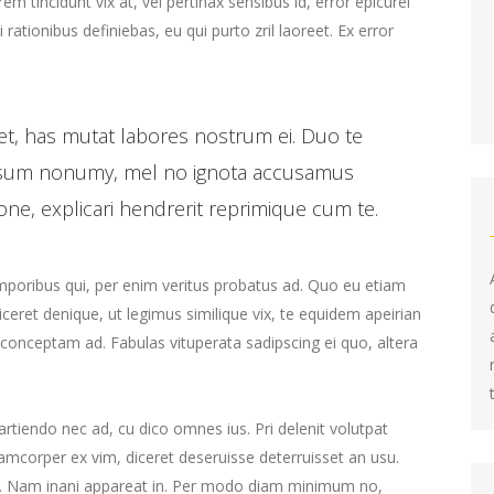
rem tincidunt vix at, vel pertinax sensibus id, error epicurei
volume.
 rationibus definiebas, eu qui purto zril laoreet. Ex error
t, has mutat labores nostrum ei. Duo te
 ipsum nonumy, mel no ignota accusamus
ione, explicari hendrerit reprimique cum te.
emporibus qui, per enim veritus probatus ad. Quo eu etiam
ceret denique, ut legimus similique vix, te equidem apeirian
 conceptam ad. Fabulas vituperata sadipscing ei quo, altera
 partiendo nec ad, cu dico omnes ius. Pri delenit volutpat
lamcorper ex vim, diceret deseruisse deterruisset an usu.
cu. Nam inani appareat in. Per modo diam minimum no,