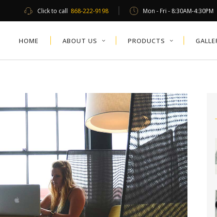
Click to call
868-222-9198
Mon - Fri - 8:30AM-4:30PM
HOME
ABOUT US
PRODUCTS
GALLE