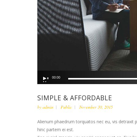
Audio
00:00
Player
SIMPLE & AFFORDABLE
by
admin
Public
November 30, 2015
Alienum phaedrum torquatos nec eu, vis detraxit peri
hinc partem ei est.