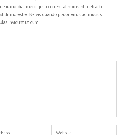
que iracundia, mei id justo errem abhorreant, detracto
stidii molestie. Ne vis quando platonem, duo mucius
bulas invidunt ut cum