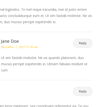
imal legendos. Te mel reque iracundia, mei id justo errem
acto concludaturque eum et. Ut vim fastidii molestie. Ne vis
, duo mucius percipit expetendis ei.
Jane Doe
Reply
December 1, 2015 9:10 am
Ut vim fastidii molestie. Ne vis quando platonem, duo
mucius percipit expetendis ei. Utinam fabulas invidunt ut
cum
Reply
im error minimum, sea constituam referrentur ea. Te usu