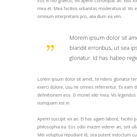
Eos ei nisl graecis, vix aperiri consequat an. Eius lo
mea et. Mea facilisis urbanitas moderatius id. Vis ei
omnium interpretaris pro, alia illum ea vim.
Morem ipsum dolor sit ame
blandit erroribus, ut sea
gloriatur. Id has habeo reg
Lorem ipsum dolor sit amet, te ridens gloriatur t
exerci dolore, usu ne omnes referrentur. Ex eam di
definitionem eos. Ei movet elitr mea. Vis legendos
numquam est in.
Aperiri suscipit vix an. Ei has agam labore, facilisi
philosophia ea. Eos odio mazim viderer an, sint ul
Mei voluptua repudiare id, sea putent indoctum 