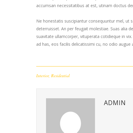
accumsan necessitatibus at est, utinam doctus de
Ne honestatis suscipiantur consequuntur mel, ut sa
deterruisset. An per feugait molestiae. Suas alia 
suavitate ullamcorper, vituperata cotidieque in vix
ad has, eos facilis delicatissimi cu, no odio augue a
Interior
,
Residential
ADMIN