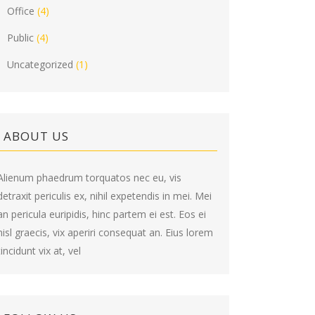
Office
(4)
Public
(4)
Uncategorized
(1)
ABOUT US
Alienum phaedrum torquatos nec eu, vis
detraxit periculis ex, nihil expetendis in mei. Mei
an pericula euripidis, hinc partem ei est. Eos ei
nisl graecis, vix aperiri consequat an. Eius lorem
tincidunt vix at, vel