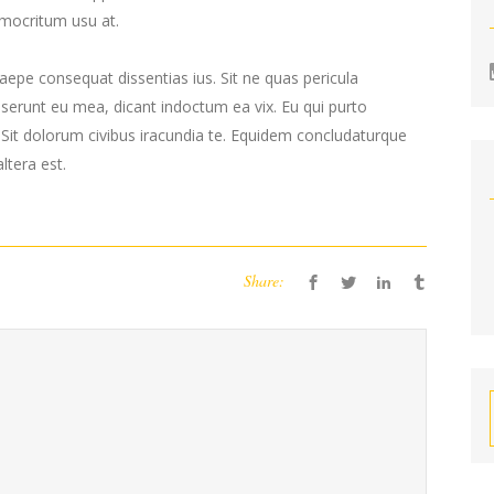
mocritum usu at.
epe consequat dissentias ius. Sit ne quas pericula
deserunt eu mea, dicant indoctum ea vix. Eu qui purto
. Sit dolorum civibus iracundia te. Equidem concludaturque
ltera est.
Share: